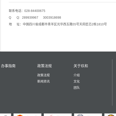
联系电话：028-84400675
Q Q: 289939967 3003918698
地 址：中国四川省成都市青羊区光华西五路55号天府匠芯2栋1810号
办事指南
政策法规
关于玖和
政策法规
介绍
新闻资讯
文化
团队