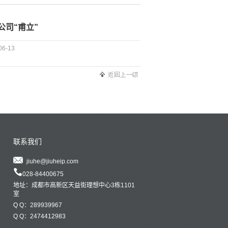
司“甫立”
06-13
联系我们
jiuhe@jiuheip.com
028-84400675
地址：成都市高新区天益街理想中心3栋1101
室
Q Q：289939967
Q Q：2474412983